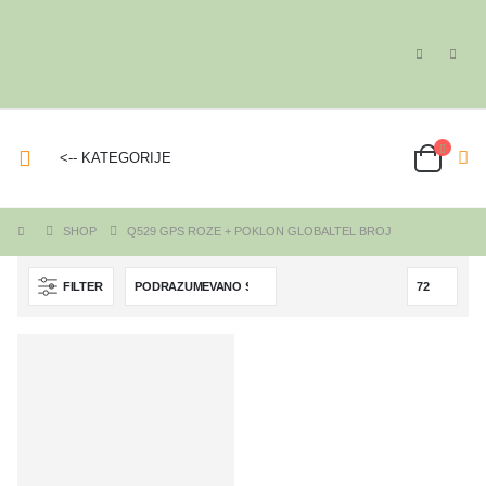
<-- KATEGORIJE
SHOP
Q529 GPS ROZE + POKLON GLOBALTEL BROJ
FILTER