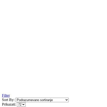
Filter
Sort By:
Prikazati: