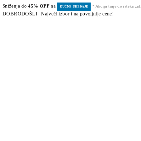
Sniženja do
45% OFF
na
* Akcija traje do isteka za
KUĆNE UREĐAJE
DOBRODOŠLI | Najveći izbor i najpovoljnije cene!