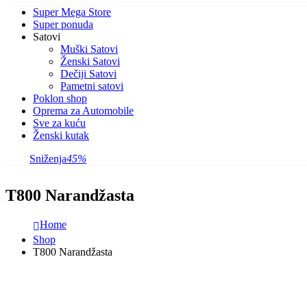
Super Mega Store
Super ponuda
Satovi
Muški Satovi
Ženski Satovi
Dečiji Satovi
Pametni satovi
Poklon shop
Oprema za Automobile
Sve za kuću
Ženski kutak
Sniženja
45%
T800 Narandžasta
Home
Shop
T800 Narandžasta