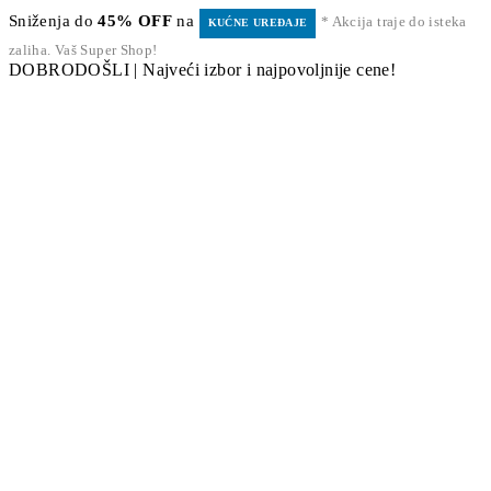
Sniženja do
45% OFF
na
* Akcija traje do isteka
KUĆNE UREĐAJE
zaliha. Vaš Super Shop!
DOBRODOŠLI | Najveći izbor i najpovoljnije cene!