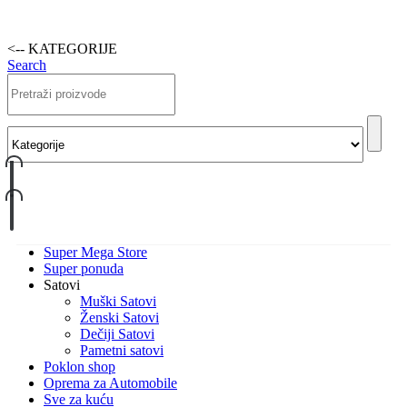
<-- KATEGORIJE
Search
Super Mega Store
Super ponuda
Satovi
Muški Satovi
Ženski Satovi
Dečiji Satovi
Pametni satovi
Poklon shop
Oprema za Automobile
Sve za kuću