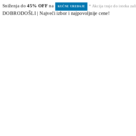
Sniženja do
45% OFF
na
* Akcija traje do isteka za
KUĆNE UREĐAJE
DOBRODOŠLI | Najveći izbor i najpovoljnije cene!