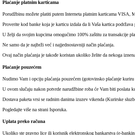
Plaćanje platnim karticama
Porudžbinu možete platiti putem Interneta platnim karticama VISA, M
Proverite kod banke koja je karticu izdala da li Vaša kartica podržava 
U želji da svojim kupcima omogućimo 100% zaštitu za transakcije plaća
Ne samo da je najbrži već i najjednostavniji način plaćanja.
Ovaj način plaćanja je takođe koristan ukoliko želite da nekoga iznen
Plaćanje pouzećem
Nudimo Vam i opciju plaćanja pouzećem (gotovinsko plaćanje kuriru n
U ovom slučaju nakon potvrde narudžbine roba će Vam biti poslata kuri
Dostava paketa vrsi se radnim danima izuzev vikenda (Kurirske sluzb
Pogledajte više na strani Isporuka.
Uplata preko računa
Ukoliko ste pravno lice ili korisnik elektronskog bankarstva (e-banki