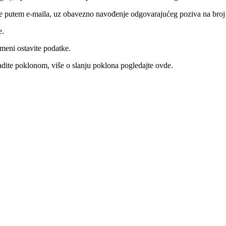
te putem e-maila, uz obavezno navođenje odgovarajućeg poziva na broj 
e.
eni ostavite podatke.
adite poklonom, više o slanju poklona pogledajte ovde.