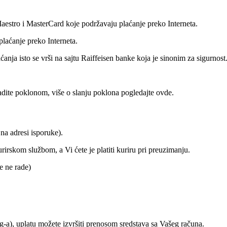
aestro i MasterCard koje podržavaju plaćanje preko Interneta.
plaćanje preko Interneta.
nja isto se vrši na sajtu Raiffeisen banke koja je sinonim za sigurnost
adite poklonom, više o slanju poklona pogledajte ovde.
a adresi isporuke).
rskom službom, a Vi ćete je platiti kuriru pri preuzimanju.
e ne rade)
ng-a), uplatu možete izvršiti prenosom sredstava sa Vašeg računa.