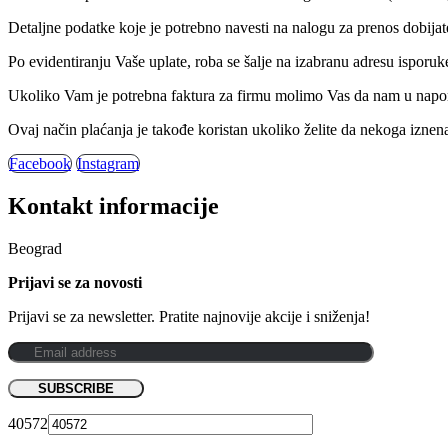
Detaljne podatke koje je potrebno navesti na nalogu za prenos dobija
Po evidentiranju Vaše uplate, roba se šalje na izabranu adresu isporuk
Ukoliko Vam je potrebna faktura za firmu molimo Vas da nam u napom
Ovaj način plaćanja je takođe koristan ukoliko želite da nekoga iznen
Facebook
Instagram
Kontakt informacije
Beograd
Prijavi se za novosti
Prijavi se za newsletter. Pratite najnovije akcije i sniženja!
40572