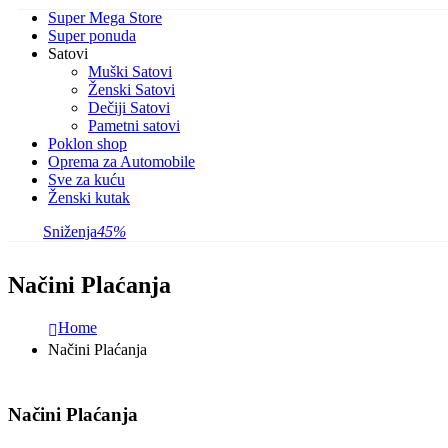
Super Mega Store
Super ponuda
Satovi
Muški Satovi
Ženski Satovi
Dečiji Satovi
Pametni satovi
Poklon shop
Oprema za Automobile
Sve za kuću
Ženski kutak
Sniženja
45%
Načini Plaćanja
Home
Načini Plaćanja
Načini Plaćanja