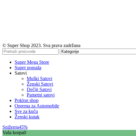
© Super Shop 2023. Sva prava zadržana
Super Mega Store
Super ponuda
Satovi
Muški Satovi
Ženski Satovi
Dečiji Satovi
Pametni satovi
Poklon shop
Oprema za Automobile
Sve za kuću
Ženski kutak
Sniženja
45%
Vaša korpa
0