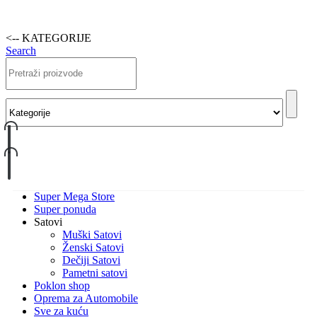
<-- KATEGORIJE
Search
Super Mega Store
Super ponuda
Satovi
Muški Satovi
Ženski Satovi
Dečiji Satovi
Pametni satovi
Poklon shop
Oprema za Automobile
Sve za kuću