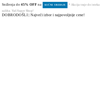
Sniženja do
45% OFF
na
* Akcija traje do isteka
KUĆNE UREĐAJE
zaliha. Vaš Super Shop!
DOBRODOŠLI | Najveći izbor i najpovoljnije cene!