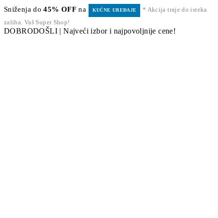
Sniženja do
45% OFF
na
* Akcija traje do isteka
KUĆNE UREĐAJE
zaliha. Vaš Super Shop!
DOBRODOŠLI | Najveći izbor i najpovoljnije cene!