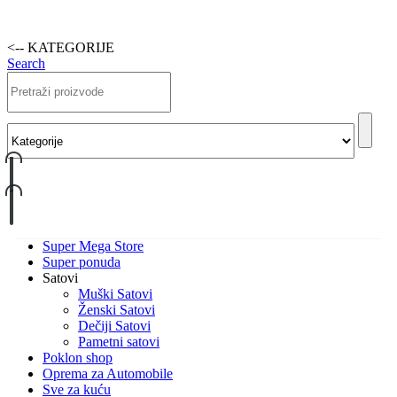
<-- KATEGORIJE
Search
Super Mega Store
Super ponuda
Satovi
Muški Satovi
Ženski Satovi
Dečiji Satovi
Pametni satovi
Poklon shop
Oprema za Automobile
Sve za kuću