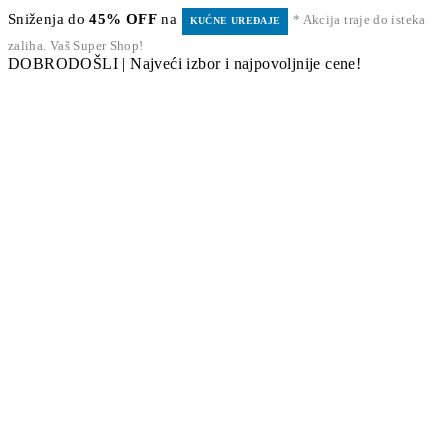
Sniženja do
45% OFF
na
* Akcija traje do isteka
KUĆNE UREĐAJE
zaliha. Vaš Super Shop!
DOBRODOŠLI | Najveći izbor i najpovoljnije cene!