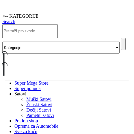
<-- KATEGORIJE
Search
Super Mega Store
Super ponuda
Satovi
Muški Satovi
Ženski Satovi
Dečiji Satovi
Pametni satovi
Poklon shop
Oprema za Automobile
Sve za kuću