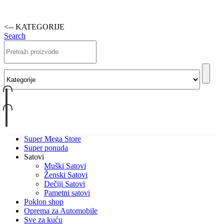
<-- KATEGORIJE
Search
Super Mega Store
Super ponuda
Satovi
Muški Satovi
Ženski Satovi
Dečiji Satovi
Pametni satovi
Poklon shop
Oprema za Automobile
Sve za kuću