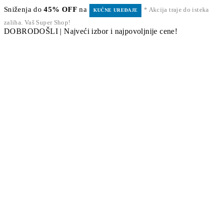
Sniženja do
45% OFF
na
* Akcija traje do isteka
KUĆNE UREĐAJE
zaliha. Vaš Super Shop!
DOBRODOŠLI | Najveći izbor i najpovoljnije cene!