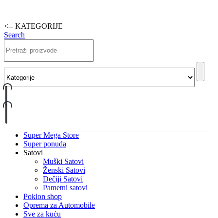
<-- KATEGORIJE
Search
Super Mega Store
Super ponuda
Satovi
Muški Satovi
Ženski Satovi
Dečiji Satovi
Pametni satovi
Poklon shop
Oprema za Automobile
Sve za kuću