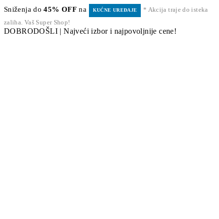
Sniženja do
45% OFF
na
* Akcija traje do isteka
KUĆNE UREĐAJE
zaliha. Vaš Super Shop!
DOBRODOŠLI | Najveći izbor i najpovoljnije cene!