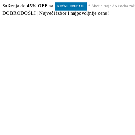
Sniženja do
45% OFF
na
* Akcija traje do isteka za
KUĆNE UREĐAJE
DOBRODOŠLI | Najveći izbor i najpovoljnije cene!