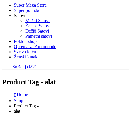
Super Mega Store
Super ponuda
Satovi
Muški Satovi
Ženski Satovi
Dečiji Satovi
Pametni satovi
Poklon shop
Oprema za Automobile
Sve za kuću
Ženski kutak
Sniženja
45%
Product Tag - alat
Home
Shop
Product Tag -
alat