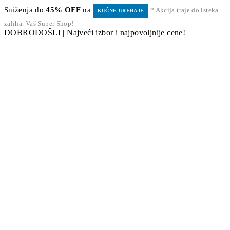
Sniženja do
45% OFF
na
* Akcija traje do isteka
KUĆNE UREĐAJE
zaliha. Vaš Super Shop!
DOBRODOŠLI | Najveći izbor i najpovoljnije cene!