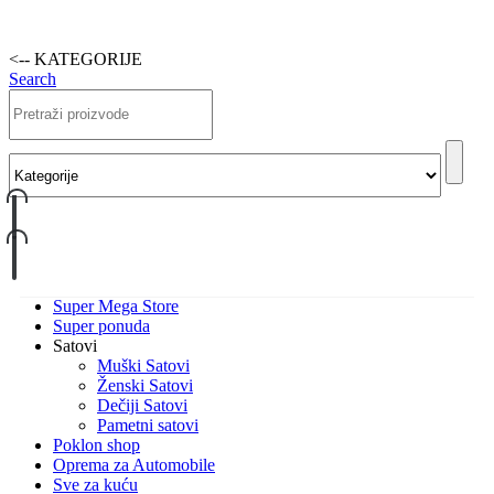
<-- KATEGORIJE
Search
Super Mega Store
Super ponuda
Satovi
Muški Satovi
Ženski Satovi
Dečiji Satovi
Pametni satovi
Poklon shop
Oprema za Automobile
Sve za kuću