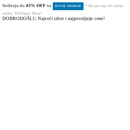
Sniženja do
45% OFF
na
* Akcija traje do isteka
KUĆNE UREĐAJE
zaliha. Vaš Super Shop!
DOBRODOŠLI | Najveći izbor i najpovoljnije cene!