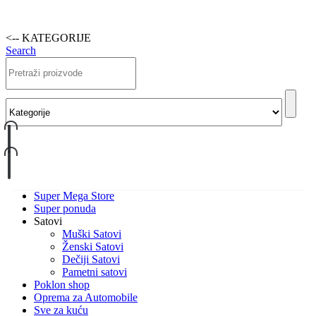
<-- KATEGORIJE
Search
Super Mega Store
Super ponuda
Satovi
Muški Satovi
Ženski Satovi
Dečiji Satovi
Pametni satovi
Poklon shop
Oprema za Automobile
Sve za kuću