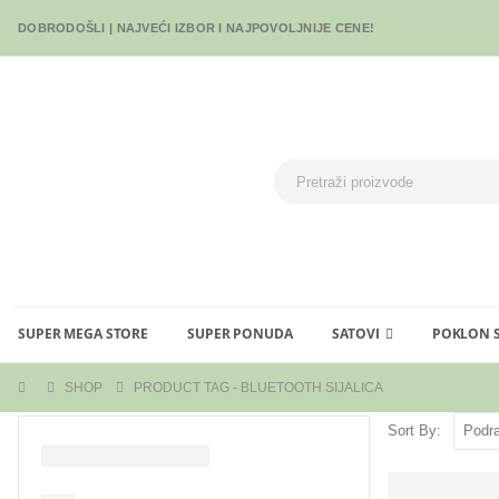
DOBRODOŠLI | NAJVEĆI IZBOR I NAJPOVOLJNIJE CENE!
SUPER MEGA STORE
SUPER PONUDA
SATOVI
POKLON 
SHOP
PRODUCT TAG -
BLUETOOTH SIJALICA
Sort By: