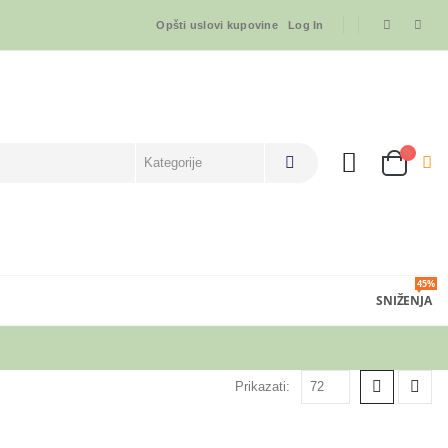
Opšti uslovi kupovine
Log In
45%
SNIŽENJA
Prikazati: