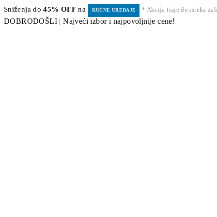
Sniženja do
45% OFF
na
* Akcija traje do isteka za
KUĆNE UREĐAJE
DOBRODOŠLI | Najveći izbor i najpovoljnije cene!