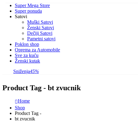
Super Mega Store
Super ponuda
Satovi
Muški Satovi
Ženski Satovi
Dečiji Satovi
Pametni satovi
Poklon shop
Oprema za Automobile
Sve za kuću
Ženski kutak
Sniženja
45%
Product Tag - bt zvucnik
Home
Shop
Product Tag -
bt zvucnik