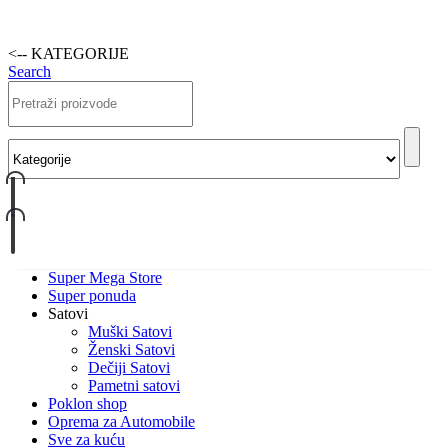
<-- KATEGORIJE
Search
Super Mega Store
Super ponuda
Satovi
Muški Satovi
Ženski Satovi
Dečiji Satovi
Pametni satovi
Poklon shop
Oprema za Automobile
Sve za kuću