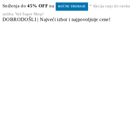
Sniženja do
45% OFF
na
* Akcija traje do isteka
KUĆNE UREĐAJE
zaliha. Vaš Super Shop!
DOBRODOŠLI | Najveći izbor i najpovoljnije cene!