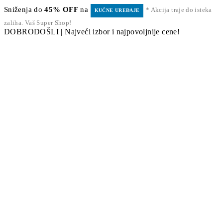
Sniženja do
45% OFF
na
* Akcija traje do isteka
KUĆNE UREĐAJE
zaliha. Vaš Super Shop!
DOBRODOŠLI | Najveći izbor i najpovoljnije cene!