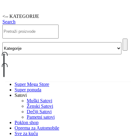
<-- KATEGORIJE
Search
Super Mega Store
Super ponuda
Satovi
Muški Satovi
Ženski Satovi
Dečiji Satovi
Pametni satovi
Poklon shop
Oprema za Automobile
Sve za kuću