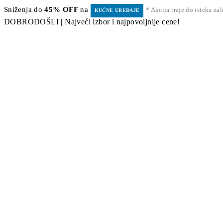
Sniženja do
45% OFF
na
* Akcija traje do isteka za
KUĆNE UREĐAJE
DOBRODOŠLI | Najveći izbor i najpovoljnije cene!