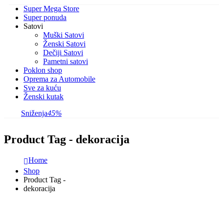
Super Mega Store
Super ponuda
Satovi
Muški Satovi
Ženski Satovi
Dečiji Satovi
Pametni satovi
Poklon shop
Oprema za Automobile
Sve za kuću
Ženski kutak
Sniženja
45%
Product Tag - dekoracija
Home
Shop
Product Tag -
dekoracija