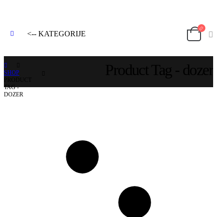
<-- KATEGORIJE
Product Tag - dozer
SHOP
PRODUCT
TAG -
DOZER