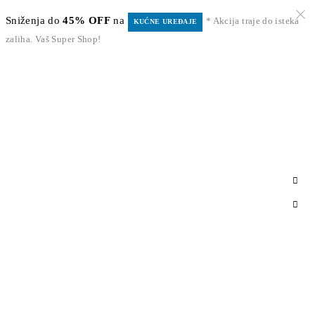
Sniženja do
45% OFF
na
* Akcija traje do isteka
KUĆNE UREĐAJE
zaliha. Vaš Super Shop!