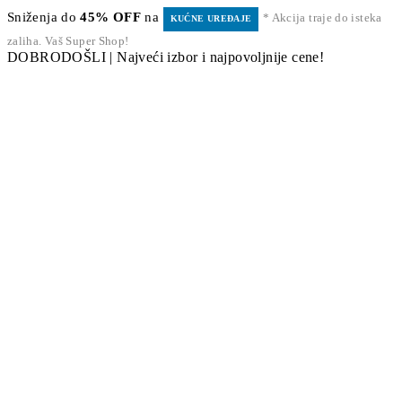
Sniženja do
45% OFF
na
* Akcija traje do isteka
KUĆNE UREĐAJE
zaliha. Vaš Super Shop!
DOBRODOŠLI | Najveći izbor i najpovoljnije cene!