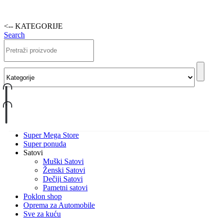
<-- KATEGORIJE
Search
Super Mega Store
Super ponuda
Satovi
Muški Satovi
Ženski Satovi
Dečiji Satovi
Pametni satovi
Poklon shop
Oprema za Automobile
Sve za kuću