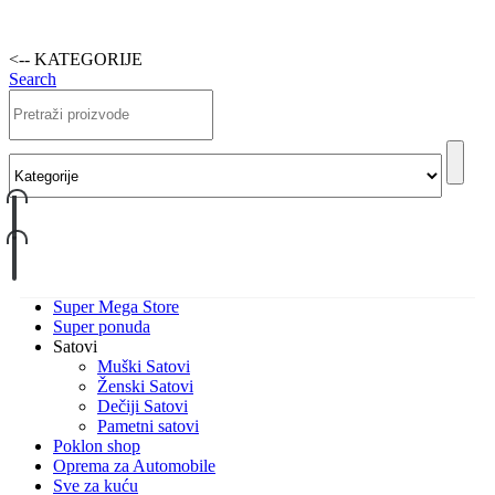
<-- KATEGORIJE
Search
Super Mega Store
Super ponuda
Satovi
Muški Satovi
Ženski Satovi
Dečiji Satovi
Pametni satovi
Poklon shop
Oprema za Automobile
Sve za kuću