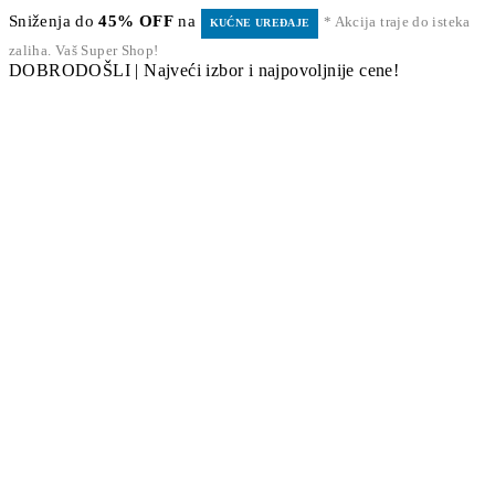
Sniženja do
45% OFF
na
* Akcija traje do isteka
KUĆNE UREĐAJE
zaliha. Vaš Super Shop!
DOBRODOŠLI | Najveći izbor i najpovoljnije cene!