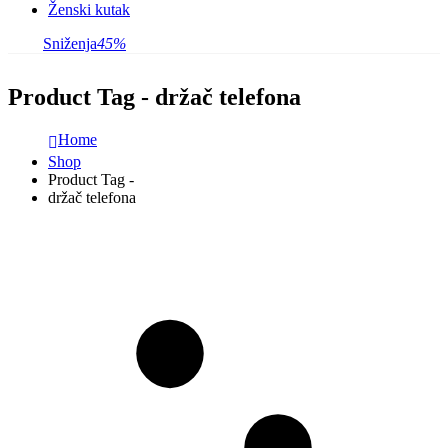
Ženski kutak
Sniženja
45%
Product Tag - držač telefona
Home
Shop
Product Tag -
držač telefona