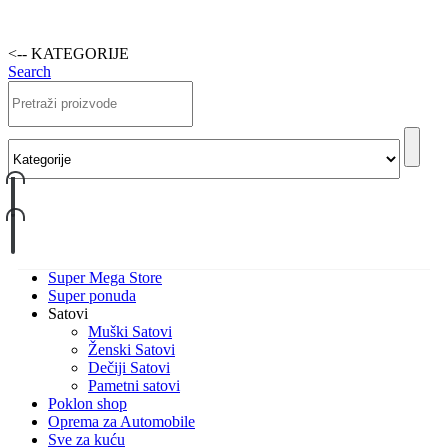
<-- KATEGORIJE
Search
Super Mega Store
Super ponuda
Satovi
Muški Satovi
Ženski Satovi
Dečiji Satovi
Pametni satovi
Poklon shop
Oprema za Automobile
Sve za kuću