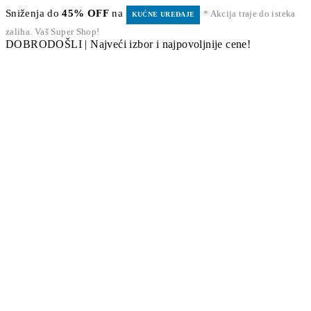
Sniženja do
45% OFF
na
* Akcija traje do isteka
KUĆNE UREĐAJE
zaliha. Vaš Super Shop!
DOBRODOŠLI | Najveći izbor i najpovoljnije cene!