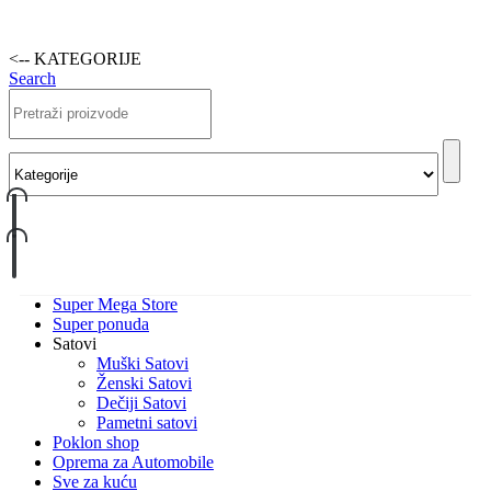
<-- KATEGORIJE
Search
Super Mega Store
Super ponuda
Satovi
Muški Satovi
Ženski Satovi
Dečiji Satovi
Pametni satovi
Poklon shop
Oprema za Automobile
Sve za kuću