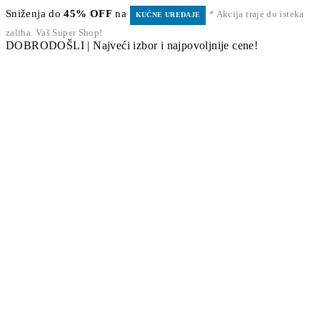
Sniženja do
45% OFF
na
* Akcija traje do isteka
KUĆNE UREĐAJE
zaliha. Vaš Super Shop!
DOBRODOŠLI | Najveći izbor i najpovoljnije cene!