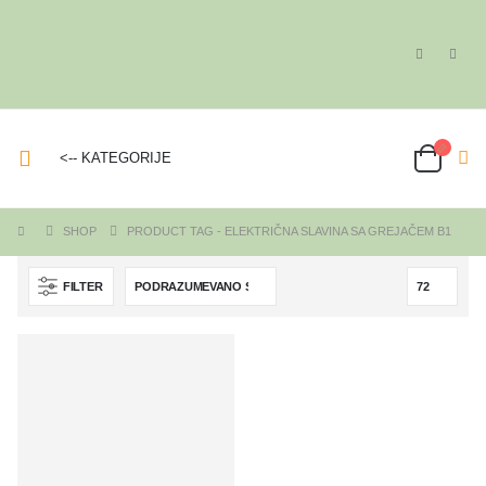
<-- KATEGORIJE
SHOP
PRODUCT TAG -
ELEKTRIČNA SLAVINA SA GREJAČEM B1
FILTER