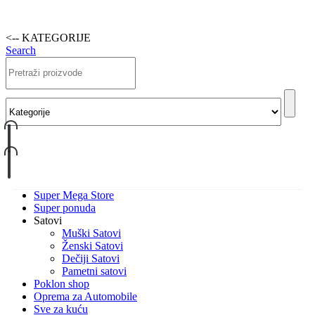
<-- KATEGORIJE
Search
Super Mega Store
Super ponuda
Satovi
Muški Satovi
Ženski Satovi
Dečiji Satovi
Pametni satovi
Poklon shop
Oprema za Automobile
Sve za kuću