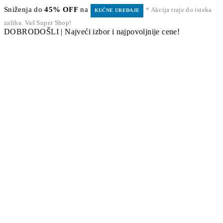
Sniženja do
45% OFF
na
* Akcija traje do isteka
KUĆNE UREĐAJE
zaliha. Vaš Super Shop!
DOBRODOŠLI | Najveći izbor i najpovoljnije cene!