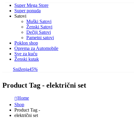
Super Mega Store
Super ponuda
Satovi
Muški Satovi
Ženski Satovi
Dečiji Satovi
Pametni satovi
Poklon shop
Oprema za Automobile
Sve za kuću
Ženski kutak
Sniženja
45%
Product Tag - električni set
Home
Shop
Product Tag -
električni set