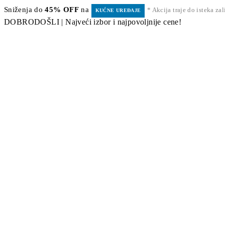
Sniženja do
45% OFF
na
* Akcija traje do isteka za
KUĆNE UREĐAJE
DOBRODOŠLI | Najveći izbor i najpovoljnije cene!