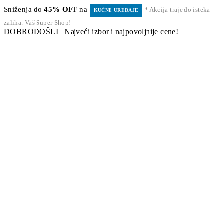
Sniženja do
45% OFF
na
* Akcija traje do isteka
KUĆNE UREĐAJE
zaliha. Vaš Super Shop!
DOBRODOŠLI | Najveći izbor i najpovoljnije cene!