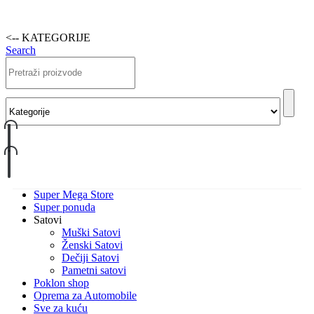
<-- KATEGORIJE
Search
Super Mega Store
Super ponuda
Satovi
Muški Satovi
Ženski Satovi
Dečiji Satovi
Pametni satovi
Poklon shop
Oprema za Automobile
Sve za kuću