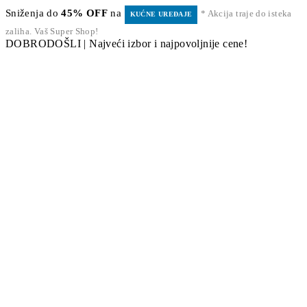
Sniženja do
45% OFF
na
* Akcija traje do isteka
KUĆNE UREĐAJE
zaliha. Vaš Super Shop!
DOBRODOŠLI | Najveći izbor i najpovoljnije cene!