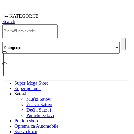
<-- KATEGORIJE
Search
Super Mega Store
Super ponuda
Satovi
Muški Satovi
Ženski Satovi
Dečiji Satovi
Pametni satovi
Poklon shop
Oprema za Automobile
Sve za kuću