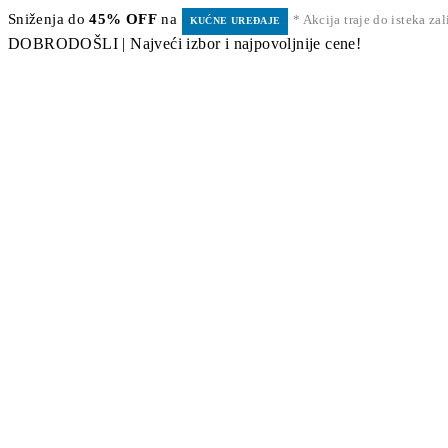
Sniženja do
45% OFF
na
* Akcija traje do isteka za
KUĆNE UREĐAJE
DOBRODOŠLI | Najveći izbor i najpovoljnije cene!