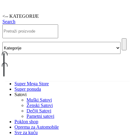
<-- KATEGORIJE
Search
Super Mega Store
Super ponuda
Satovi
Muški Satovi
Ženski Satovi
Dečiji Satovi
Pametni satovi
Poklon shop
Oprema za Automobile
Sve za kuću