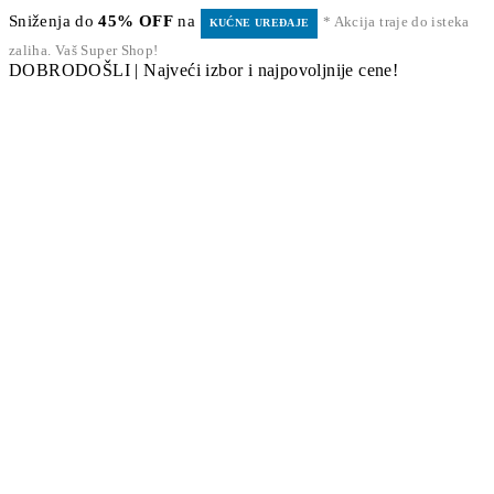
Sniženja do
45% OFF
na
* Akcija traje do isteka
KUĆNE UREĐAJE
zaliha. Vaš Super Shop!
DOBRODOŠLI | Najveći izbor i najpovoljnije cene!