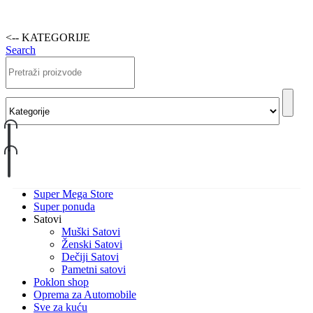
<-- KATEGORIJE
Search
Super Mega Store
Super ponuda
Satovi
Muški Satovi
Ženski Satovi
Dečiji Satovi
Pametni satovi
Poklon shop
Oprema za Automobile
Sve za kuću