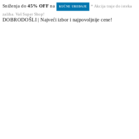
Sniženja do
45% OFF
na
* Akcija traje do isteka
KUĆNE UREĐAJE
zaliha. Vaš Super Shop!
DOBRODOŠLI | Najveći izbor i najpovoljnije cene!