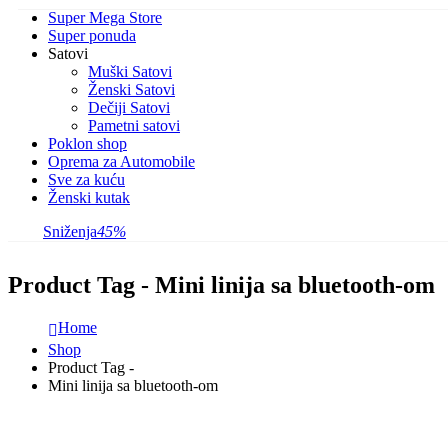
Super Mega Store
Super ponuda
Satovi
Muški Satovi
Ženski Satovi
Dečiji Satovi
Pametni satovi
Poklon shop
Oprema za Automobile
Sve za kuću
Ženski kutak
Sniženja
45%
Product Tag - Mini linija sa bluetooth-om
Home
Shop
Product Tag -
Mini linija sa bluetooth-om