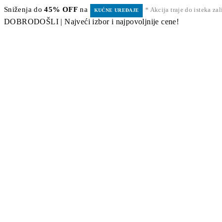
Sniženja do
45% OFF
na
* Akcija traje do isteka za
KUĆNE UREĐAJE
DOBRODOŠLI | Najveći izbor i najpovoljnije cene!