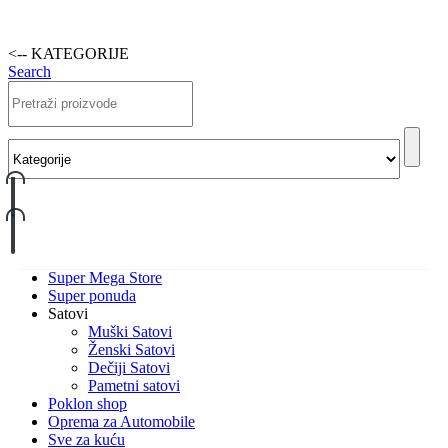
<-- KATEGORIJE
Search
Super Mega Store
Super ponuda
Satovi
Muški Satovi
Ženski Satovi
Dečiji Satovi
Pametni satovi
Poklon shop
Oprema za Automobile
Sve za kuću