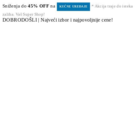
Sniženja do
45% OFF
na
* Akcija traje do isteka
KUĆNE UREĐAJE
zaliha. Vaš Super Shop!
DOBRODOŠLI | Najveći izbor i najpovoljnije cene!