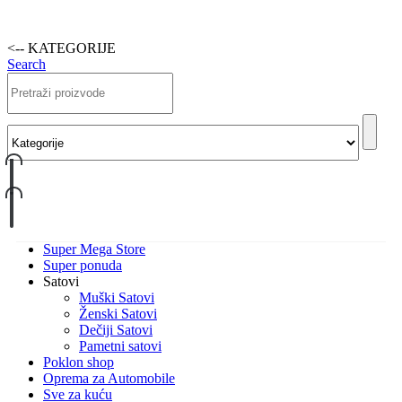
<-- KATEGORIJE
Search
Super Mega Store
Super ponuda
Satovi
Muški Satovi
Ženski Satovi
Dečiji Satovi
Pametni satovi
Poklon shop
Oprema za Automobile
Sve za kuću