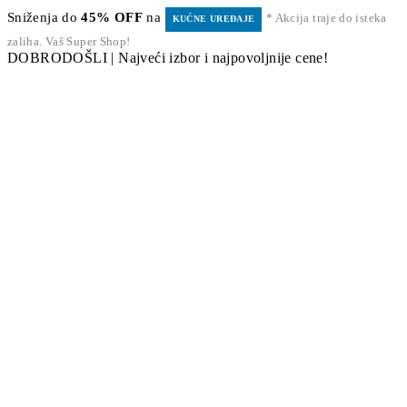
Sniženja do
45% OFF
na
* Akcija traje do isteka
KUĆNE UREĐAJE
zaliha. Vaš Super Shop!
DOBRODOŠLI | Najveći izbor i najpovoljnije cene!