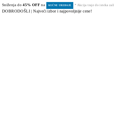
Sniženja do
45% OFF
na
* Akcija traje do isteka za
KUĆNE UREĐAJE
DOBRODOŠLI | Najveći izbor i najpovoljnije cene!