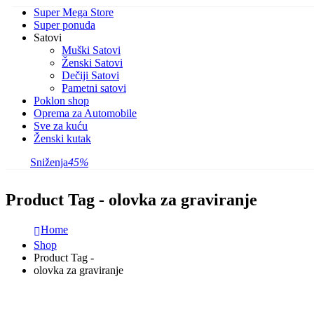
Super Mega Store
Super ponuda
Satovi
Muški Satovi
Ženski Satovi
Dečiji Satovi
Pametni satovi
Poklon shop
Oprema za Automobile
Sve za kuću
Ženski kutak
Sniženja
45%
Product Tag - olovka za graviranje
Home
Shop
Product Tag -
olovka za graviranje