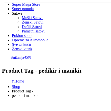
Super Mega Store
Super ponuda
Satovi
Muški Satovi
Ženski Satovi
Dečiji Satovi
Pametni satovi
Poklon shop
Oprema za Automobile
Sve za kuću
Ženski kutak
Sniženja
45%
Product Tag - pedikir i manikir
Home
Shop
Product Tag -
pedikir i manikir