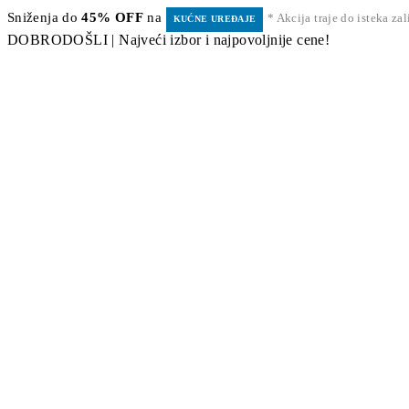
Sniženja do
45% OFF
na
* Akcija traje do isteka za
KUĆNE UREĐAJE
DOBRODOŠLI | Najveći izbor i najpovoljnije cene!