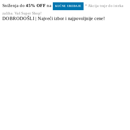
Sniženja do
45% OFF
na
* Akcija traje do isteka
KUĆNE UREĐAJE
zaliha. Vaš Super Shop!
DOBRODOŠLI | Najveći izbor i najpovoljnije cene!