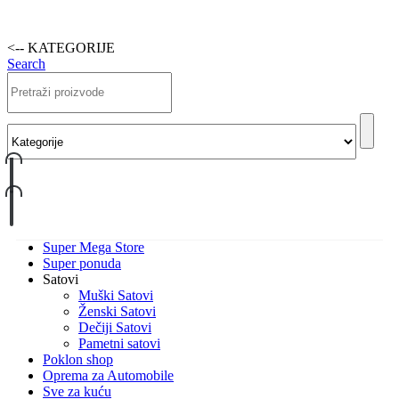
<-- KATEGORIJE
Search
Super Mega Store
Super ponuda
Satovi
Muški Satovi
Ženski Satovi
Dečiji Satovi
Pametni satovi
Poklon shop
Oprema za Automobile
Sve za kuću