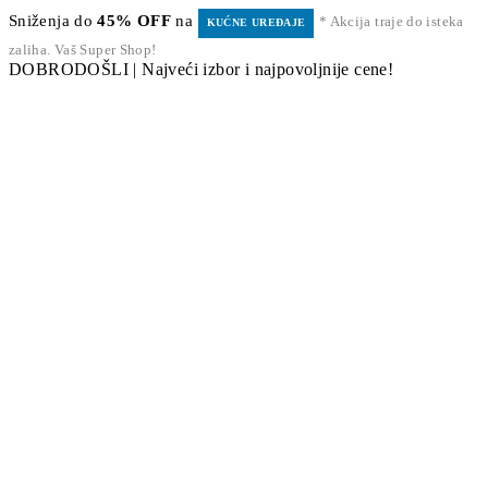
Sniženja do
45% OFF
na
* Akcija traje do isteka
KUĆNE UREĐAJE
zaliha. Vaš Super Shop!
DOBRODOŠLI | Najveći izbor i najpovoljnije cene!