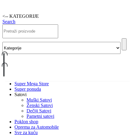
<-- KATEGORIJE
Search
Super Mega Store
Super ponuda
Satovi
Muški Satovi
Ženski Satovi
Dečiji Satovi
Pametni satovi
Poklon shop
Oprema za Automobile
Sve za kuću