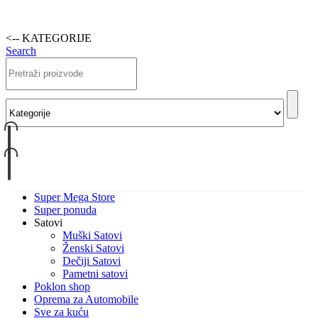
<-- KATEGORIJE
Search
Super Mega Store
Super ponuda
Satovi
Muški Satovi
Ženski Satovi
Dečiji Satovi
Pametni satovi
Poklon shop
Oprema za Automobile
Sve za kuću