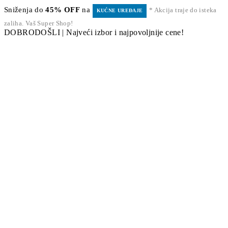
Sniženja do
45% OFF
na
* Akcija traje do isteka
KUĆNE UREĐAJE
zaliha. Vaš Super Shop!
DOBRODOŠLI | Najveći izbor i najpovoljnije cene!