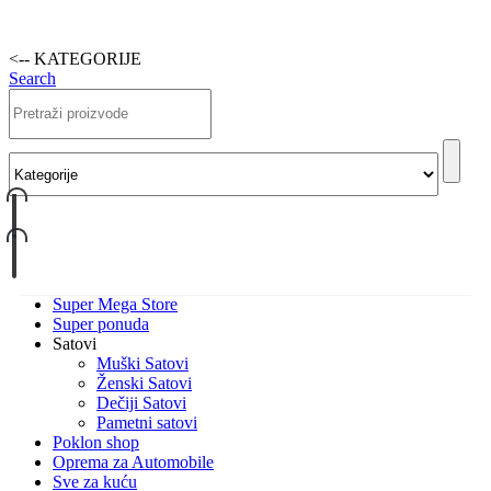
<-- KATEGORIJE
Search
Super Mega Store
Super ponuda
Satovi
Muški Satovi
Ženski Satovi
Dečiji Satovi
Pametni satovi
Poklon shop
Oprema za Automobile
Sve za kuću