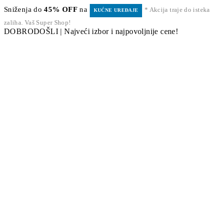
Sniženja do
45% OFF
na
* Akcija traje do isteka
KUĆNE UREĐAJE
zaliha. Vaš Super Shop!
DOBRODOŠLI | Najveći izbor i najpovoljnije cene!