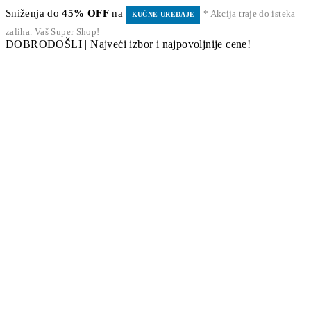
Sniženja do
45% OFF
na
* Akcija traje do isteka
KUĆNE UREĐAJE
zaliha. Vaš Super Shop!
DOBRODOŠLI | Najveći izbor i najpovoljnije cene!