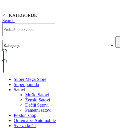
<-- KATEGORIJE
Search
Super Mega Store
Super ponuda
Satovi
Muški Satovi
Ženski Satovi
Dečiji Satovi
Pametni satovi
Poklon shop
Oprema za Automobile
Sve za kuću