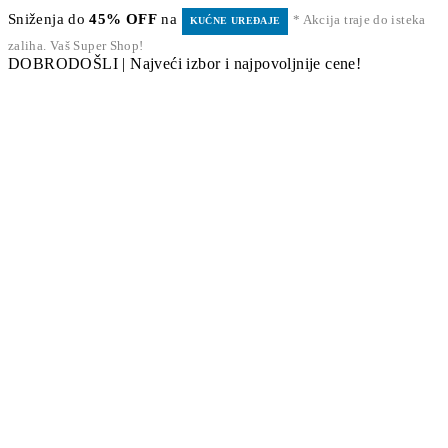
Sniženja do
45% OFF
na
* Akcija traje do isteka
KUĆNE UREĐAJE
zaliha. Vaš Super Shop!
DOBRODOŠLI | Najveći izbor i najpovoljnije cene!