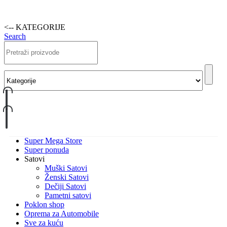
<-- KATEGORIJE
Search
Super Mega Store
Super ponuda
Satovi
Muški Satovi
Ženski Satovi
Dečiji Satovi
Pametni satovi
Poklon shop
Oprema za Automobile
Sve za kuću