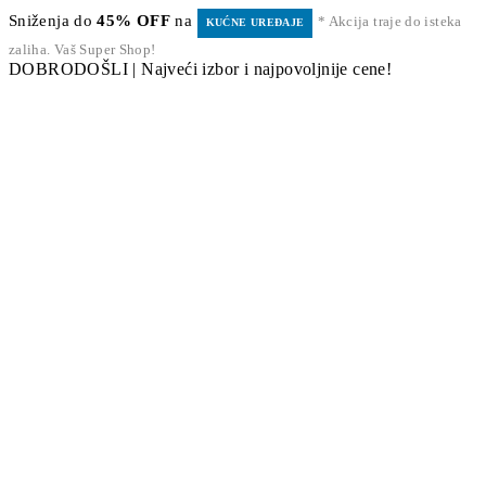
Sniženja do
45% OFF
na
* Akcija traje do isteka
KUĆNE UREĐAJE
zaliha. Vaš Super Shop!
DOBRODOŠLI | Najveći izbor i najpovoljnije cene!