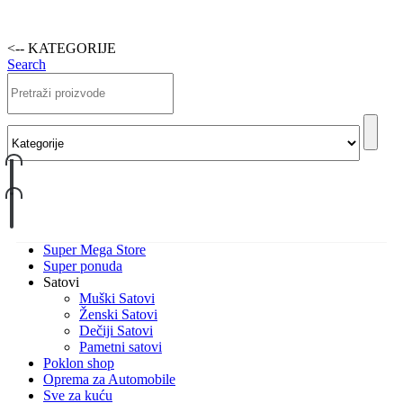
<-- KATEGORIJE
Search
Super Mega Store
Super ponuda
Satovi
Muški Satovi
Ženski Satovi
Dečiji Satovi
Pametni satovi
Poklon shop
Oprema za Automobile
Sve za kuću