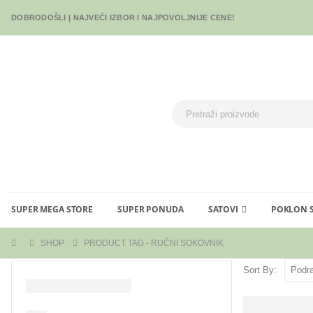
DOBRODOŠLI | NAJVEĆI IZBOR I NAJPOVOLJNIJE CENE!
SUPER MEGA STORE
SUPER PONUDA
SATOVI
POKLON 
SHOP
PRODUCT TAG -
RUČNI SOKOVNIK
Sort By: