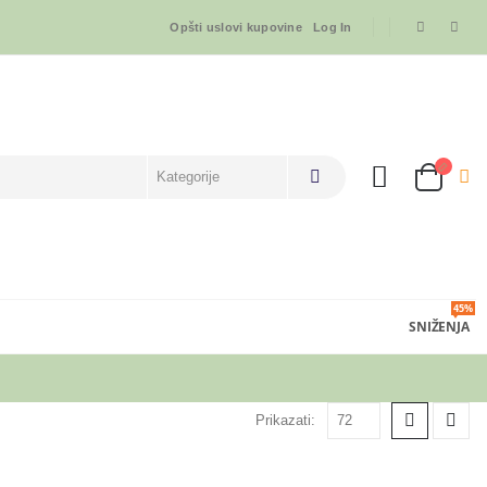
Opšti uslovi kupovine
Log In
45%
SNIŽENJA
Prikazati: