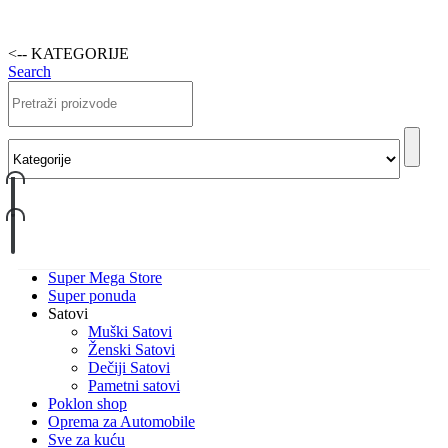
<-- KATEGORIJE
Search
Super Mega Store
Super ponuda
Satovi
Muški Satovi
Ženski Satovi
Dečiji Satovi
Pametni satovi
Poklon shop
Oprema za Automobile
Sve za kuću