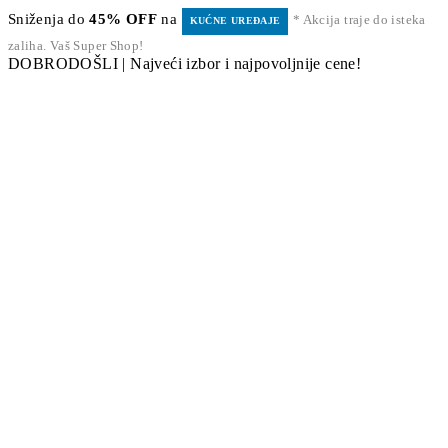
Sniženja do
45% OFF
na
* Akcija traje do isteka
KUĆNE UREĐAJE
zaliha. Vaš Super Shop!
DOBRODOŠLI | Najveći izbor i najpovoljnije cene!