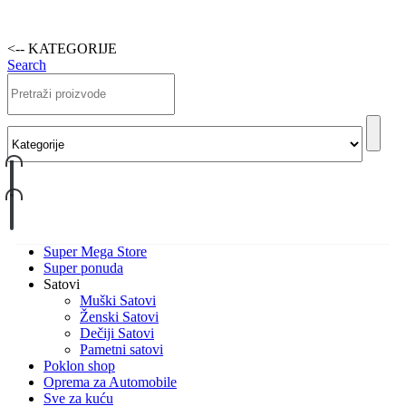
<-- KATEGORIJE
Search
Super Mega Store
Super ponuda
Satovi
Muški Satovi
Ženski Satovi
Dečiji Satovi
Pametni satovi
Poklon shop
Oprema za Automobile
Sve za kuću