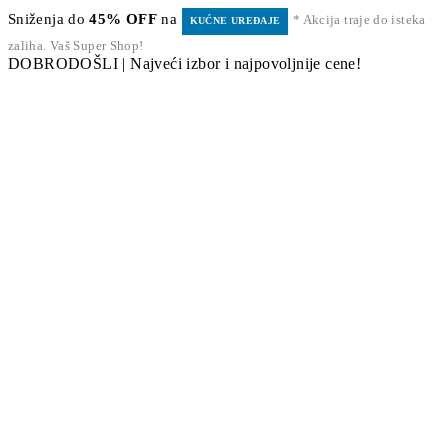
Sniženja do
45% OFF
na
* Akcija traje do isteka
KUĆNE UREĐAJE
zaliha. Vaš Super Shop!
DOBRODOŠLI | Najveći izbor i najpovoljnije cene!