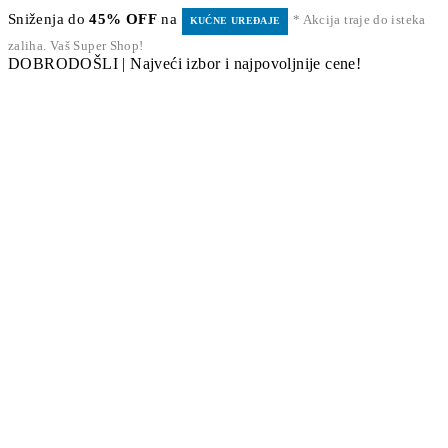
Sniženja do
45% OFF
na
* Akcija traje do isteka
KUĆNE UREĐAJE
zaliha. Vaš Super Shop!
DOBRODOŠLI | Najveći izbor i najpovoljnije cene!