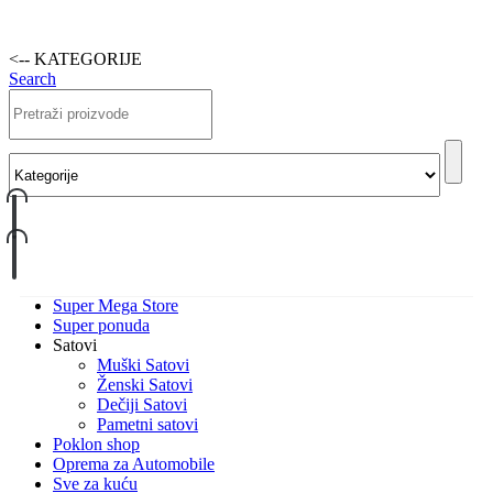
<-- KATEGORIJE
Search
Super Mega Store
Super ponuda
Satovi
Muški Satovi
Ženski Satovi
Dečiji Satovi
Pametni satovi
Poklon shop
Oprema za Automobile
Sve za kuću