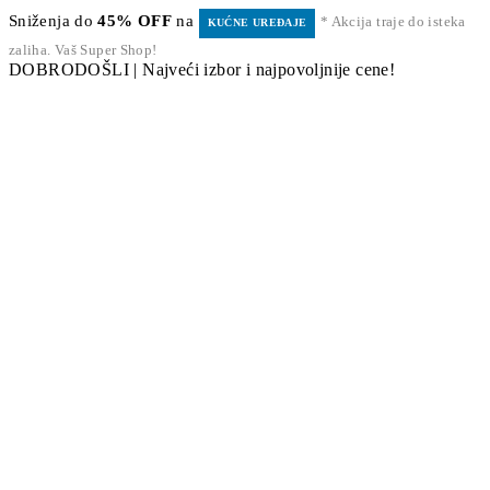
Sniženja do
45% OFF
na
* Akcija traje do isteka
KUĆNE UREĐAJE
zaliha. Vaš Super Shop!
DOBRODOŠLI | Najveći izbor i najpovoljnije cene!