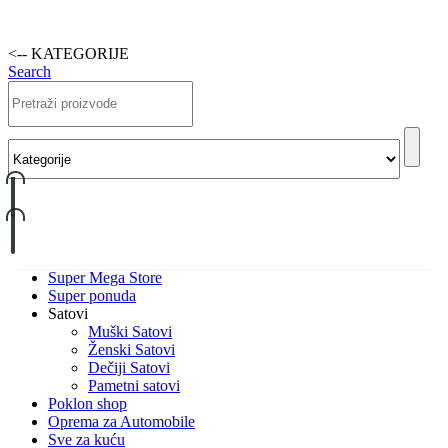
<-- KATEGORIJE
Search
Super Mega Store
Super ponuda
Satovi
Muški Satovi
Ženski Satovi
Dečiji Satovi
Pametni satovi
Poklon shop
Oprema za Automobile
Sve za kuću