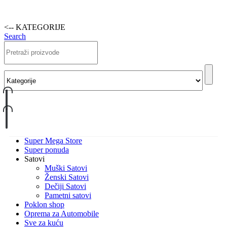
<-- KATEGORIJE
Search
Super Mega Store
Super ponuda
Satovi
Muški Satovi
Ženski Satovi
Dečiji Satovi
Pametni satovi
Poklon shop
Oprema za Automobile
Sve za kuću