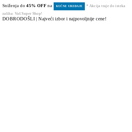
Sniženja do
45% OFF
na
* Akcija traje do isteka
KUĆNE UREĐAJE
zaliha. Vaš Super Shop!
DOBRODOŠLI | Najveći izbor i najpovoljnije cene!