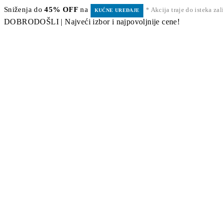
Sniženja do
45% OFF
na
* Akcija traje do isteka za
KUĆNE UREĐAJE
DOBRODOŠLI | Najveći izbor i najpovoljnije cene!