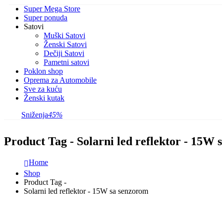
Super Mega Store
Super ponuda
Satovi
Muški Satovi
Ženski Satovi
Dečiji Satovi
Pametni satovi
Poklon shop
Oprema za Automobile
Sve za kuću
Ženski kutak
Sniženja
45%
Product Tag - Solarni led reflektor - 15W
Home
Shop
Product Tag -
Solarni led reflektor - 15W sa senzorom