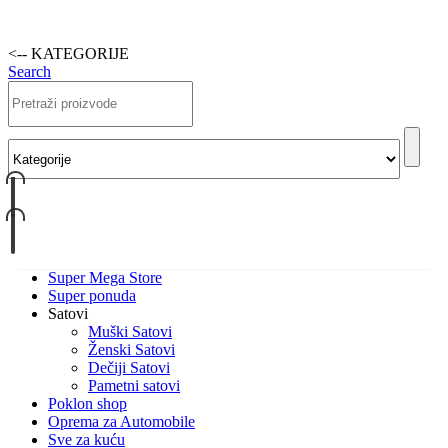
<-- KATEGORIJE
Search
Super Mega Store
Super ponuda
Satovi
Muški Satovi
Ženski Satovi
Dečiji Satovi
Pametni satovi
Poklon shop
Oprema za Automobile
Sve za kuću