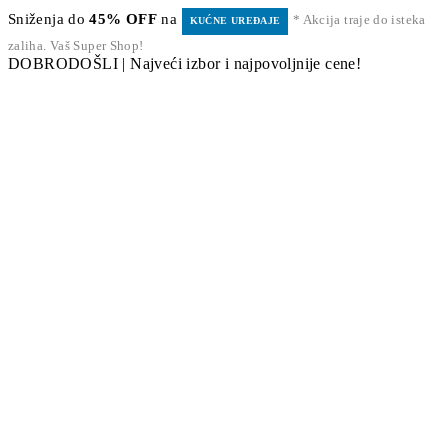
Sniženja do
45% OFF
na
* Akcija traje do isteka
KUĆNE UREĐAJE
zaliha. Vaš Super Shop!
DOBRODOŠLI | Najveći izbor i najpovoljnije cene!